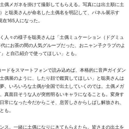
土偶メガネを掛けて撮影してもらえる。写真には出土順に土
）と聡美さんが命名した土偶名を明記して、パネル展示す
現在165人になった。
く人々の様子を聡美さんは「土偶ミュケーション（ドグミュ
年代にお茶の間の人気グループだった、おニャン子クラブのよ
す』と自己紹介で使ってほしい」とも。
コードをスマートフォンで読み込めば、本格的に音声ガイダン
土偶展のように、したり顔で鑑賞してほしい」と聡美さんは
夢。いろいろな土偶が全国で出土していくのでは。土偶メガ
、真面目そうな人が突然明るいキャラになることも。変身す
日常になった今だからこそ、息苦しさからしばし解放され、
とも。
ンス。一緒に土偶になりにきてもらえたら。皆さまの出土を