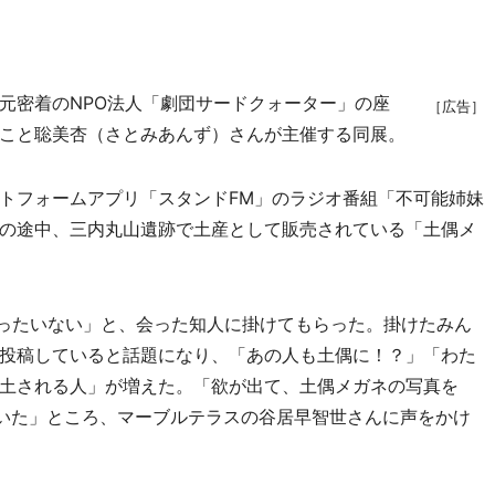
ツ
密着のNPO法人「劇団サードクォーター」の座
［広告］
こと聡美杏（さとみあんず）さんが主催する同展。
トフォームアプリ「スタンドFM」のラジオ番組「不可能姉妹
の途中、三内丸山遺跡で土産として販売されている「土偶メ
もったいない」と、会った知人に掛けてもらった。掛けたみん
で投稿していると話題になり、「あの人も土偶に！？」「わた
土される人」が増えた。「欲が出て、土偶メガネの写真を
やいた」ところ、マーブルテラスの谷居早智世さんに声をかけ