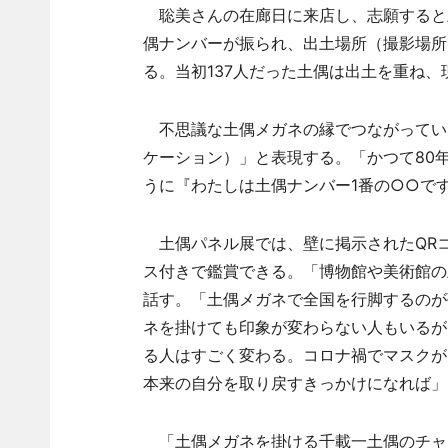
聡美さんの在廊日に来店し、志願すると
偶ナンバーが振られ、出土場所（撮影場所
る。当初137人だった土偶は出土を重ね、
不思議な土偶メガネの縁でつながってい
ケーション）」と表現する。「かつて80
うに『わたしは土偶ナンバー1番の○○で
土偶パネル展では、壁に掲示されたQR
ス付きで鑑賞できる。「博物館や美術館の
話す。「土偶メガネで全国を行脚するのが
ネを掛けても印象が変わらない人もいるが
る人はすごく変わる。コロナ禍でマスクが
本来の自分を取り戻すきっかけになれば」
「土偶メガネを掛ける千載一土偶のチャ