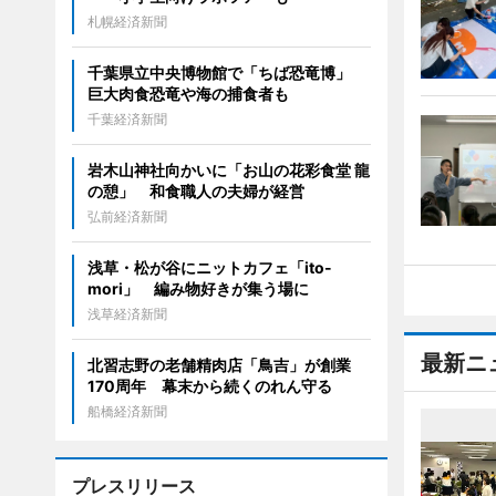
札幌経済新聞
千葉県立中央博物館で「ちば恐竜博」
巨大肉食恐竜や海の捕食者も
千葉経済新聞
岩木山神社向かいに「お山の花彩食堂 龍
の憩」 和食職人の夫婦が経営
弘前経済新聞
浅草・松が谷にニットカフェ「ito-
mori」 編み物好きが集う場に
浅草経済新聞
最新ニ
北習志野の老舗精肉店「鳥吉」が創業
170周年 幕末から続くのれん守る
船橋経済新聞
プレスリリース