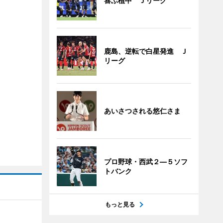
喜ぶ植中 Ｊリーグ
鹿島、逆転で白星発進 Ｊ
リーグ
あいさつされる悠仁さま
プロ野球・西武２―５ソフ
トバンク
もっと見る