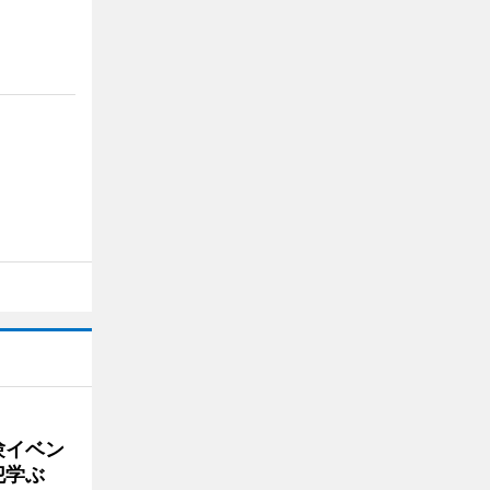
験イベン
犯学ぶ