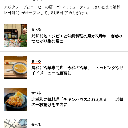
米粉クレープとコーヒーの店「mjuk（ミューク）」（さいたま市浦和
区仲町2）がオープンして、8月5日で1カ月がたつ。
食べる
浦和前地・ジビエと沖縄料理の店が5周年 地域の
つながり生む店に
食べる
浦和に冷麺専門店「令和の冷麺」 トッピングやサ
イドメニューも豊富に
食べる
北浦和に鶏料理「チキンハウスぶれえめん」 若鶏
の一枚揚げを主力に
食べる