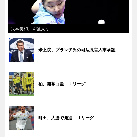
張本美和、４強入り
米上院、ブランチ氏の司法長官人事承認
柏、開幕白星 Ｊリーグ
町田、大勝で発進 Ｊリーグ