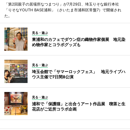
「第2回親子の居場所なつまつり」が7月29日、埼玉りそな銀行本社
「りそなYOUTH BASE浦和」（さいたま市浦和区常盤7）で開催され
た。
見る・遊ぶ
東浦和のカフェでダウン症の織物作家個展 地元染
め物作家とコラボグッズも
見る・遊ぶ
埼玉会館で「サマーロックフェス」 地元ライブハ
ウス主催で7日間8公演
見る・遊ぶ
浦和で「保護猫」と出合うアート作品展 喫茶と生
花店がご近所コラボ企画