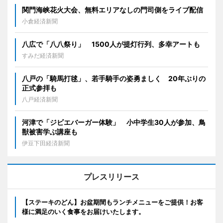
関門海峡花火大会、無料エリアなしの門司側をライブ配信
小倉経済新聞
八広で「八八祭り」 1500人が提灯行列、多幸アートも
すみだ経済新聞
八戸の「騎馬打毬」、若手騎手の姿勇ましく 20年ぶりの
正式参拝も
八戸経済新聞
河津で「ジビエバーガー体験」 小中学生30人が参加、鳥
獣被害学ぶ講座も
伊豆下田経済新聞
プレスリリース
【ステーキのどん】お盆期間もランチメニューをご提供！お客
様に満足のいく食事をお届けいたします。