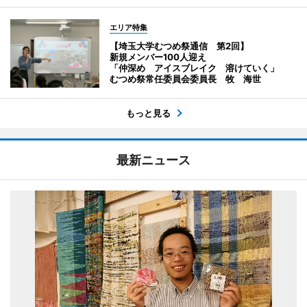
エリア特集
【埼玉大学むつめ祭通信 第2回】
新規メンバー100人迎え
「仲深め アイスブレイク 溶けていく」
むつめ祭常任委員会委員長 牧 海世
もっと見る
最新ニュース