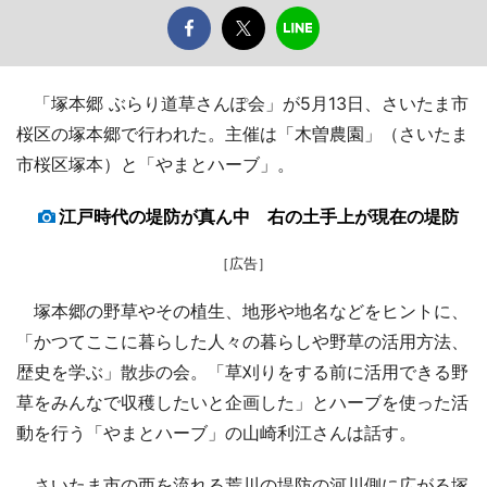
「塚本郷 ぶらり道草さんぽ会」が5月13日、さいたま市
桜区の塚本郷で行われた。主催は「木曽農園」（さいたま
市桜区塚本）と「やまとハーブ」。
江戸時代の堤防が真ん中 右の土手上が現在の堤防
［広告］
塚本郷の野草やその植生、地形や地名などをヒントに、
「かつてここに暮らした人々の暮らしや野草の活用方法、
歴史を学ぶ」散歩の会。「草刈りをする前に活用できる野
草をみんなで収穫したいと企画した」とハーブを使った活
動を行う「やまとハーブ」の山崎利江さんは話す。
さいたま市の西を流れる荒川の堤防の河川側に広がる塚