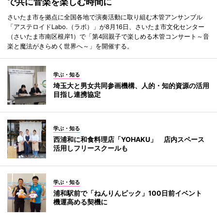
で共に音楽を楽しむ時間に
さいたま市を拠点に全国各地で演奏活動に取り組む木管アンサンブル
「アステロイドLabo.（ラボ）」が8月16日、さいたま市文化センター
（さいたま市南区根岸1）で「第4回親子で楽しめる木管コンサート～音
楽と魔法がきらめく世界へ～」を開催する。
学ぶ・知る
埼玉大と男女共同参画機構、人的・知的資源の活用
目指し連携協定
学ぶ・知る
西浦和に和食料理店「YOHAKU」 店内スペース
活用しフリースクールも
学ぶ・知る
浦和駅前で「ねんりんピック」100日前イベント
機運高める契機に