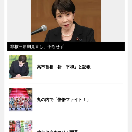
非核三原則見直し、予断せず
高市首相「祈 平和」と記帳
丸の内で「倍倍ファイト！」