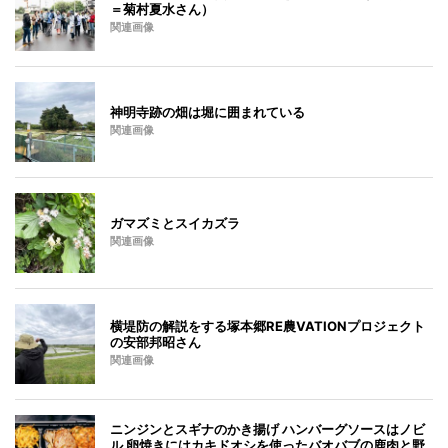
＝菊村夏水さん）
関連画像
神明寺跡の畑は堀に囲まれている
関連画像
ガマズミとスイカズラ
関連画像
横堤防の解説をする塚本郷RE農VATIONプロジェクト
の安部邦昭さん
関連画像
ニンジンとスギナのかき揚げ ハンバーグソースはノビ
ル 卵焼きにはカキドオシを使ったバオバブの鹿肉と野