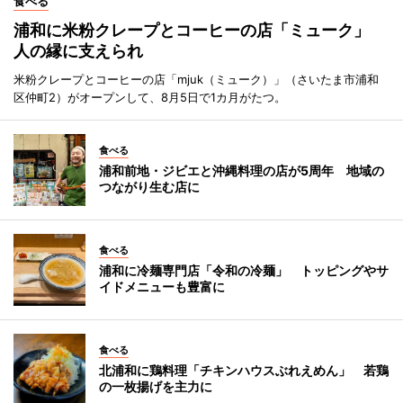
食べる
浦和に米粉クレープとコーヒーの店「ミューク」
人の縁に支えられ
米粉クレープとコーヒーの店「mjuk（ミューク）」（さいたま市浦和
区仲町2）がオープンして、8月5日で1カ月がたつ。
食べる
浦和前地・ジビエと沖縄料理の店が5周年 地域の
つながり生む店に
食べる
浦和に冷麺専門店「令和の冷麺」 トッピングやサ
イドメニューも豊富に
食べる
北浦和に鶏料理「チキンハウスぶれえめん」 若鶏
の一枚揚げを主力に