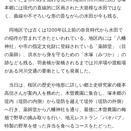
本郷には現代の直線的に区画された大規模な水田ではな
く、曲線や不ぞろいな形の昔ながらの水田が今も残る。
同地区では古くは1200年以上前の奈良時代から水田で
の稲作が営まれてきたといわれている。地区内には「八幡
神社」や市の指定文化財に登録されている「薬師堂」（目
の薬師）、洪水から身を守るための「水塚（みづか）」の
跡なども残る。羽倉橋が架橋されるまでは川岸場や渡船場
がある河川交通の要衝としても発展した。
当日は、桜区の歴史や地形に詳しい郷土史研究家の榎本
高信さんが案内人を務めた。木曽農園に集合し、塚本郷の
堤内（堤防の内側）から堤防を越えて堤外（堤防の外側）
へ行き、薬師堂から八幡神社を通り、最後に木曽農園の梅
畑で野草の摘み取りを行い、地元レストラン「バオバブ」
特製の野草を使った弁当を食べるコースをたどった。