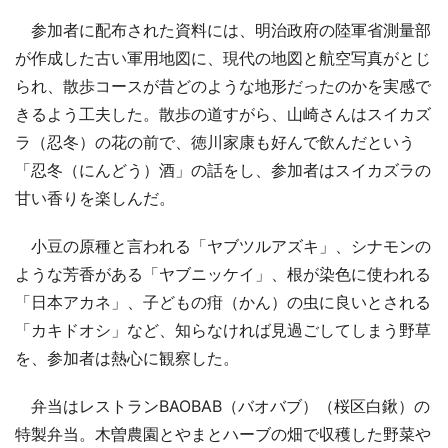
参加者に配布された資料には、明治政府の陸軍省測量部
が作成した古い軍用地図に、現代の地図と航空写真がとじ
られ、散歩コースが昔どのような地形だったのかを実感で
きるよう工夫した。散歩の道すがら、山崎さんはスイカズ
ラ（忍冬）の花の前で、徳川家康も好んで飲んだという
「忍冬（にんどう）酒」の話をし、参加者はスイカズラの
甘い香りを楽しんだ。
小豆の原種と言われる「ヤブツルアズキ」、シナモンの
ような芳香がある「ヤブニッケイ」、根が染色に使われる
「日本アカネ」、子どもの疳（かん）の虫に良いとされる
「カキドオシ」など、知らなければ見過ごしてしまう野草
を、参加者は熱心に観察した。
弁当はレストランBAOBAB（バオバブ）（桜区白鍬）の
特製弁当。木曽農園とやまとハーブの畑で収穫した野菜や