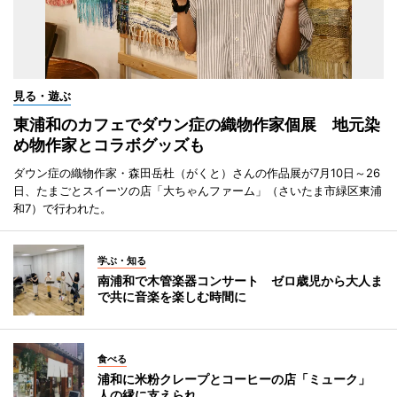
見る・遊ぶ
東浦和のカフェでダウン症の織物作家個展 地元染
め物作家とコラボグッズも
ダウン症の織物作家・森田岳杜（がくと）さんの作品展が7月10日～26
日、たまごとスイーツの店「大ちゃんファーム」（さいたま市緑区東浦
和7）で行われた。
学ぶ・知る
南浦和で木管楽器コンサート ゼロ歳児から大人ま
で共に音楽を楽しむ時間に
食べる
浦和に米粉クレープとコーヒーの店「ミューク」
人の縁に支えられ