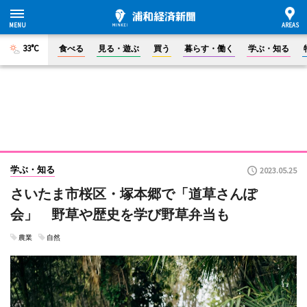
33°C
食べる
見る・遊ぶ
買う
暮らす・働く
学ぶ・知る
学ぶ・知る
2023.05.25
さいたま市桜区・塚本郷で「道草さんぽ
会」 野草や歴史を学び野草弁当も
農業
自然