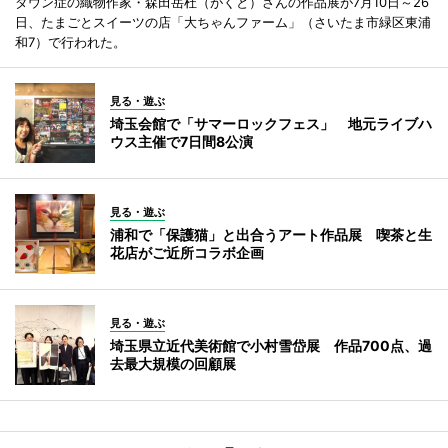
ダウン症の織物作家・森田岳杜（がくと）さんの作品展が7月10日～26
日、たまごとスイーツの店「大ちゃんファーム」（さいたま市緑区東浦
和7）で行われた。
見る・遊ぶ
埼玉会館で「サマーロックフェス」 地元ライブハ
ウス主催で7日間8公演
見る・遊ぶ
浦和で「保護猫」と出合うアート作品展 喫茶と生
花店がご近所コラボ企画
見る・遊ぶ
埼玉県立近代美術館で小村雪岱展 作品700点、過
去最大規模の回顧展