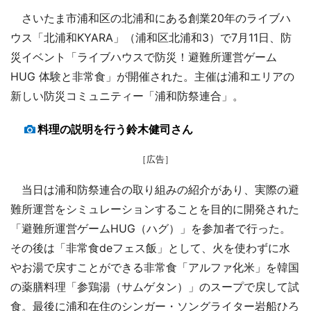
さいたま市浦和区の北浦和にある創業20年のライブハ
ウス「北浦和KYARA」（浦和区北浦和3）で7月11日、防
災イベント「ライブハウスで防災！避難所運営ゲーム
HUG 体験と非常食」が開催された。主催は浦和エリアの
新しい防災コミュニティー「浦和防祭連合」。
料理の説明を行う鈴木健司さん
［広告］
当日は浦和防祭連合の取り組みの紹介があり、実際の避
難所運営をシミュレーションすることを目的に開発された
「避難所運営ゲームHUG（ハグ）」を参加者で行った。
その後は「非常食deフェス飯」として、火を使わずに水
やお湯で戻すことができる非常食「アルファ化米」を韓国
の薬膳料理「参鶏湯（サムゲタン）」のスープで戻して試
食。最後に浦和在住のシンガー・ソングライター岩船ひろ