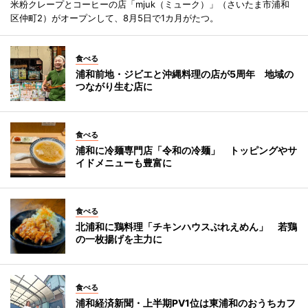
米粉クレープとコーヒーの店「mjuk（ミューク）」（さいたま市浦和
区仲町2）がオープンして、8月5日で1カ月がたつ。
食べる
浦和前地・ジビエと沖縄料理の店が5周年 地域の
つながり生む店に
食べる
浦和に冷麺専門店「令和の冷麺」 トッピングやサ
イドメニューも豊富に
食べる
北浦和に鶏料理「チキンハウスぶれえめん」 若鶏
の一枚揚げを主力に
食べる
浦和経済新聞・上半期PV1位は東浦和のおうちカフ