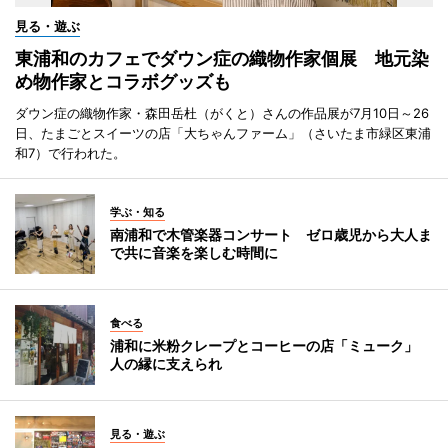
見る・遊ぶ
東浦和のカフェでダウン症の織物作家個展 地元染
め物作家とコラボグッズも
ダウン症の織物作家・森田岳杜（がくと）さんの作品展が7月10日～26
日、たまごとスイーツの店「大ちゃんファーム」（さいたま市緑区東浦
和7）で行われた。
学ぶ・知る
南浦和で木管楽器コンサート ゼロ歳児から大人ま
で共に音楽を楽しむ時間に
食べる
浦和に米粉クレープとコーヒーの店「ミューク」
人の縁に支えられ
見る・遊ぶ