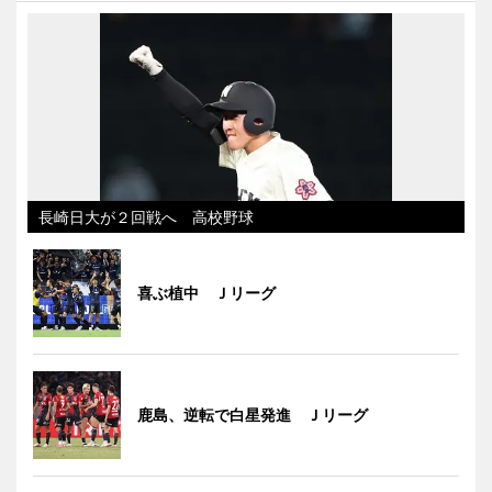
長崎日大が２回戦へ 高校野球
喜ぶ植中 Ｊリーグ
鹿島、逆転で白星発進 Ｊリーグ