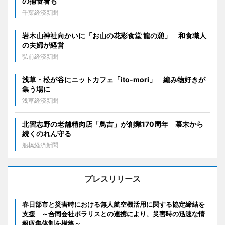
の捕食者も
千葉経済新聞
岩木山神社向かいに「お山の花彩食堂 龍の憩」 和食職人
の夫婦が経営
弘前経済新聞
浅草・松が谷にニットカフェ「ito-mori」 編み物好きが
集う場に
浅草経済新聞
北習志野の老舗精肉店「鳥吉」が創業170周年 幕末から
続くのれん守る
船橋経済新聞
プレスリリース
春日部市と災害時における無人航空機活用に関する協定締結を
支援 ～合同会社ポラリスとの連携により、災害時の迅速な情
報収集体制を構築～