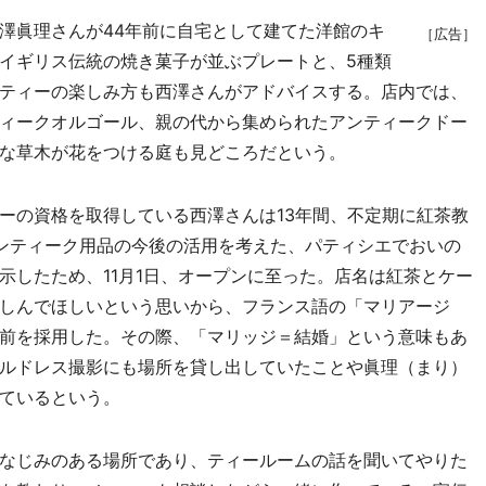
澤眞理さんが44年前に自宅として建てた洋館のキ
［広告］
イギリス伝統の焼き菓子が並ぶプレートと、5種類
ティーの楽しみ方も西澤さんがアドバイスする。店内では、
ィークオルゴール、親の代から集められたアンティークドー
な草木が花をつける庭も見どころだという。
の資格を取得している西澤さんは13年間、不定期に紅茶教
ンティーク用品の今後の活用を考えた、パティシエでおいの
示したため、11月1日、オープンに至った。店名は紅茶とケー
しんでほしいという思いから、フランス語の「マリアージ
前を採用した。その際、「マリッジ＝結婚」という意味もあ
ルドレス撮影にも場所を貸し出していたことや眞理（まり）
ているという。
なじみのある場所であり、ティールームの話を聞いてやりた