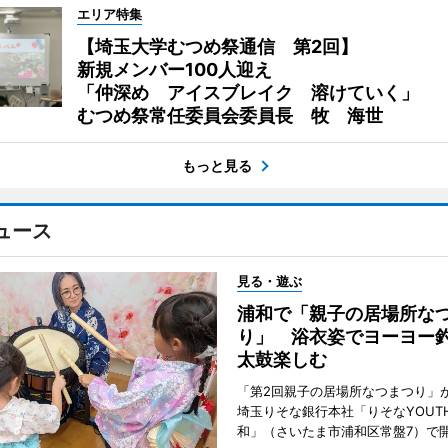
エリア特集
【埼玉大学むつめ祭通信 第2回】
新規メンバー100人迎え
「仲深め アイスブレイク 溶けていく」
むつめ祭常任委員会委員長 牧 海世
もっと見る
ュース
見る・遊ぶ
浦和で「親子の居場所な
り」 浴衣姿でヨーヨー
太鼓楽しむ
「第2回親子の居場所なつまつり」が
埼玉りそな銀行本社「りそなYOUTH 
和」（さいたま市浦和区常盤7）で