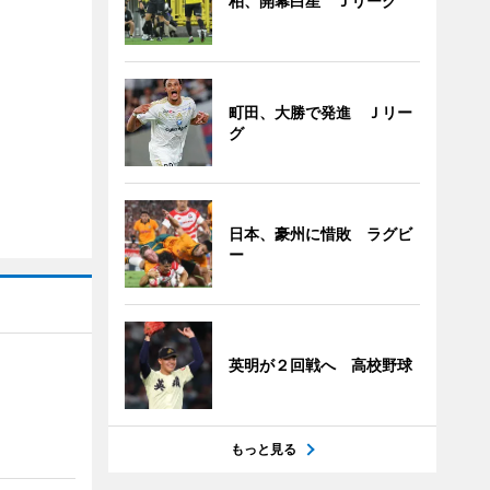
柏、開幕白星 Ｊリーグ
町田、大勝で発進 Ｊリー
グ
日本、豪州に惜敗 ラグビ
ー
英明が２回戦へ 高校野球
もっと見る