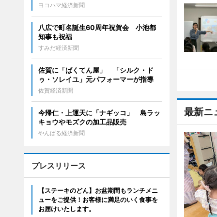
ヨコハマ経済新聞
八広で町名誕生60周年祝賀会 小池都
知事も祝福
すみだ経済新聞
佐賀に「ばくてん屋」 「シルク・ド
ゥ・ソレイユ」元パフォーマーが指導
佐賀経済新聞
最新ニ
今帰仁・上運天に「ナギッコ」 島ラッ
キョウやモズクの加工品販売
やんばる経済新聞
プレスリリース
【ステーキのどん】お盆期間もランチメニ
ューをご提供！お客様に満足のいく食事を
お届けいたします。