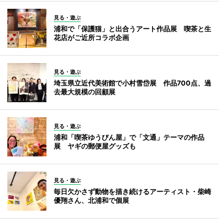
見る・遊ぶ
浦和で「保護猫」と出合うアート作品展 喫茶と生
花店がご近所コラボ企画
見る・遊ぶ
埼玉県立近代美術館で小村雪岱展 作品700点、過
去最大規模の回顧展
見る・遊ぶ
浦和「喫茶ゆうびん屋」で「文通」テーマの作品
展 ヤギの郵便屋グッズも
見る・遊ぶ
毎日欠かさず動物を描き続けるアーティスト・柴崎
優翔さん、北浦和で個展