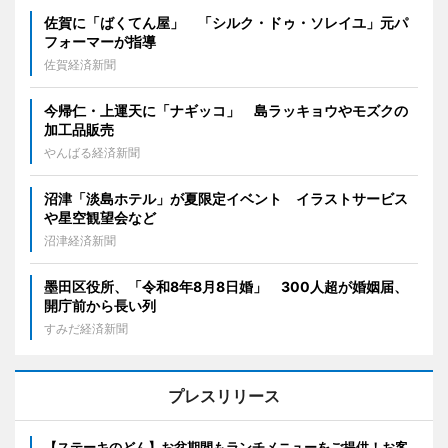
佐賀に「ばくてん屋」 「シルク・ドゥ・ソレイユ」元パ
フォーマーが指導
佐賀経済新聞
今帰仁・上運天に「ナギッコ」 島ラッキョウやモズクの
加工品販売
やんばる経済新聞
沼津「淡島ホテル」が夏限定イベント イラストサービス
や星空観望会など
沼津経済新聞
墨田区役所、「令和8年8月8日婚」 300人超が婚姻届、
開庁前から長い列
すみだ経済新聞
プレスリリース
【ステーキのどん】お盆期間もランチメニューをご提供！お客