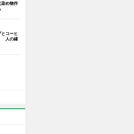
元染め物作
も
プとコーヒ
」 人の縁