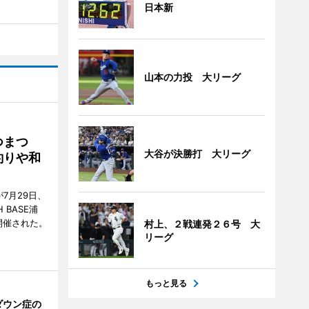
日本新
山本の力投 大リーグ
つまつ
大谷が決勝打 大リーグ
釣りや和
7月29日、
BASE浦
開催された。
村上、２戦連発２６号 大
リーグ
もっと見る
ダウン症の