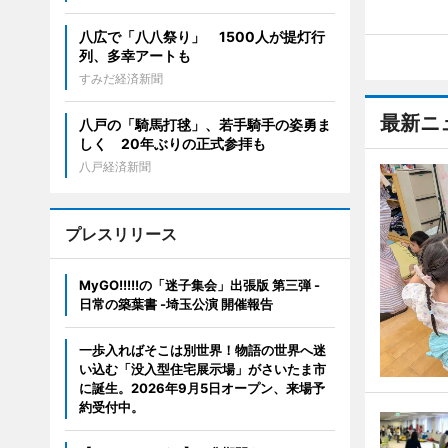
八広で「八八祭り」 1500人が提灯行
列、多幸アートも
すみだ経済新聞
最新ニ
八戸の「騎馬打毬」、若手騎手の姿勇ま
しく 20年ぶりの正式参拝も
八戸経済新聞
プレスリリース
MyGO!!!!!の「迷子集会」出張版 第三弾 -
日常の築葉書 -埼玉公演 開催報告
一歩入ればそこは別世界！物語の世界へ迷
い込む「没入型住宅展示場」がさいたま市
に誕生。2026年9月5日オープン、来場予
約受付中。