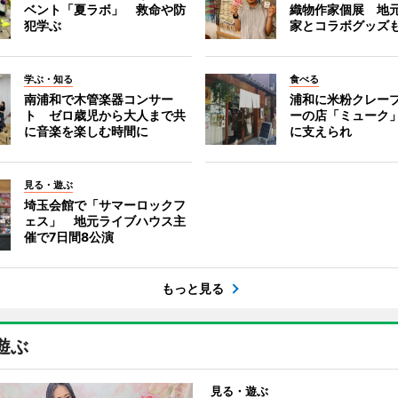
ベント「夏ラボ」 救命や防
織物作家個展 地
犯学ぶ
家とコラボグッズ
学ぶ・知る
食べる
南浦和で木管楽器コンサー
浦和に米粉クレー
ト ゼロ歳児から大人まで共
ーの店「ミューク
に音楽を楽しむ時間に
に支えられ
見る・遊ぶ
埼玉会館で「サマーロックフ
ェス」 地元ライブハウス主
催で7日間8公演
もっと見る
遊ぶ
見る・遊ぶ