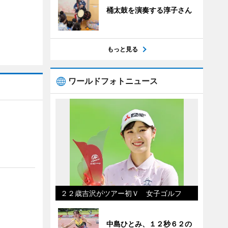
桶太鼓を演奏する淳子さん
もっと見る
ワールドフォトニュース
２２歳吉沢がツアー初Ｖ 女子ゴルフ
中島ひとみ、１２秒６２の