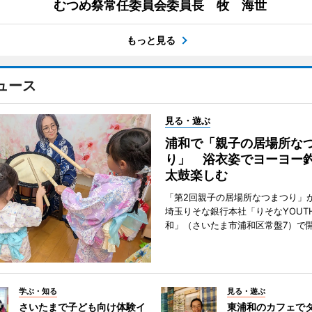
むつめ祭常任委員会委員長 牧 海世
もっと見る
ュース
見る・遊ぶ
浦和で「親子の居場所な
り」 浴衣姿でヨーヨー
太鼓楽しむ
「第2回親子の居場所なつまつり」が
埼玉りそな銀行本社「りそなYOUTH 
和」（さいたま市浦和区常盤7）で
学ぶ・知る
見る・遊ぶ
さいたまで子ども向け体験イ
東浦和のカフェで