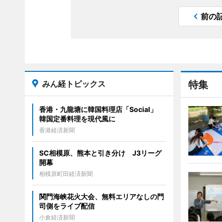
前の
みん経トピックス
特集
香港・九龍塘に韓国料理店「Social」
韓国定番料理を現代風に
香港経済新聞
SC相模原、熊本と引き分け J3リーグ
開幕
相模原町田経済新聞
関門海峡花火大会、無料エリアなしの門
司側をライブ配信
小倉経済新聞